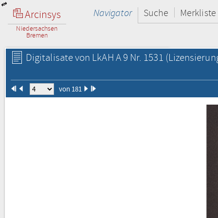
Navigator
Suche
Merkliste
Arcinsys
Niedersachsen
Bremen
Digitalisate von LkAH A 9 Nr. 1531
(Lizensierun
von 181