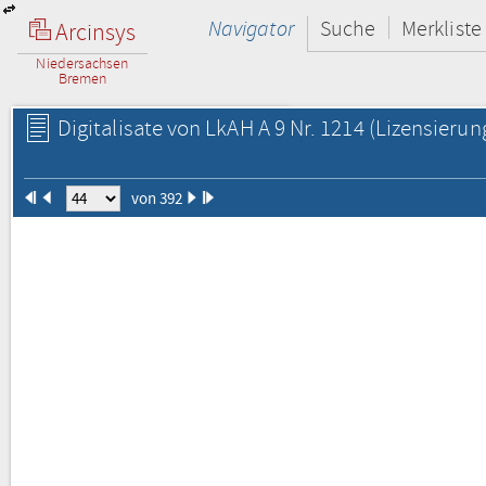
Navigator
Suche
Merkliste
Arcinsys
Niedersachsen
Bremen
Digitalisate von LkAH A 9 Nr. 1214
(Lizensierun
von 392