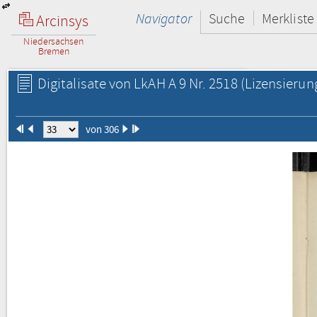
Navigator
Suche
Merkliste
Arcinsys
Niedersachsen
Bremen
Digitalisate von LkAH A 9 Nr. 2518
(Lizensierun
von 306