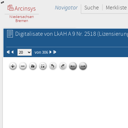
Navigator
Suche
Merkliste
Arcinsys
Niedersachsen
Bremen
Digitalisate von LkAH A 9 Nr. 2518
(Lizensierun
von 306