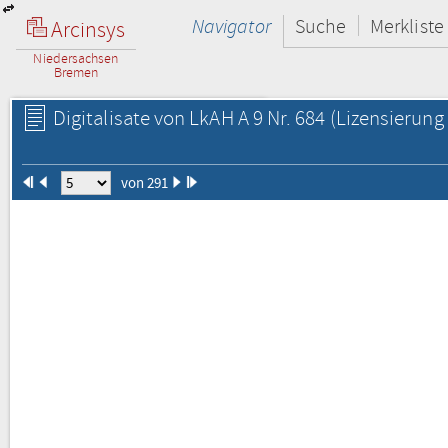
Navigator
Suche
Merkliste
Arcinsys
Niedersachsen
Bremen
Digitalisate von LkAH A 9 Nr. 684
(Lizensierung 
von 291