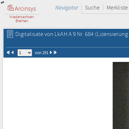
Navigator
Suche
Merkliste
Arcinsys
Niedersachsen
Bremen
Digitalisate von LkAH A 9 Nr. 684
(Lizensierung 
von 291