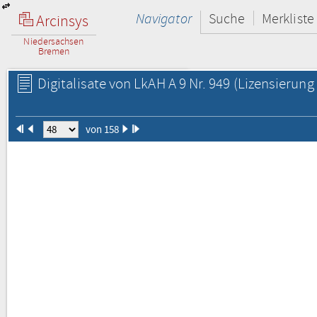
Navigator
Suche
Merkliste
Arcinsys
Niedersachsen
Bremen
Digitalisate von LkAH A 9 Nr. 949
(Lizensierung 
von 158