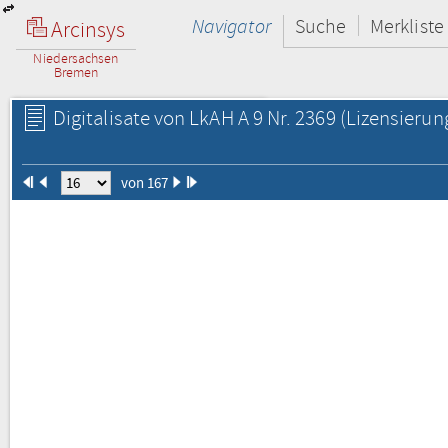
Navigator
Suche
Merkliste
Arcinsys
Niedersachsen
Bremen
Digitalisate von LkAH A 9 Nr. 2369
(Lizensierun
von 167