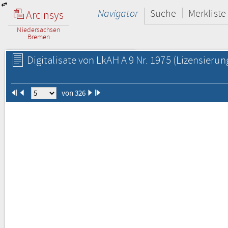
Navigator
Suche
Merkliste
Arcinsys
Niedersachsen
Bremen
Digitalisate von LkAH A 9 Nr. 1975
(Lizensierun
von 326