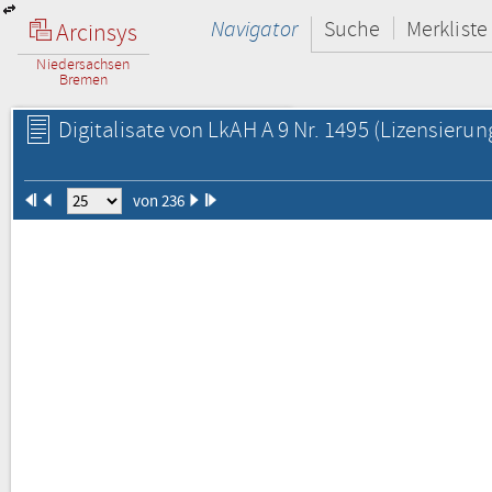
Navigator
Suche
Merkliste
Arcinsys
Niedersachsen
Bremen
Digitalisate von LkAH A 9 Nr. 1495
(Lizensierun
von 236