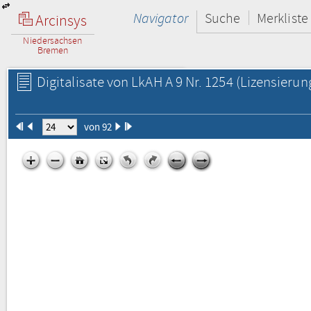
Navigator
Suche
Merkliste
Arcinsys
Niedersachsen
Bremen
Digitalisate von LkAH A 9 Nr. 1254
(Lizensierun
von 92