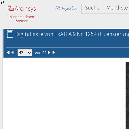
Navigator
Suche
Merkliste
Arcinsys
Niedersachsen
Bremen
Digitalisate von LkAH A 9 Nr. 1254
(Lizensierun
von 92