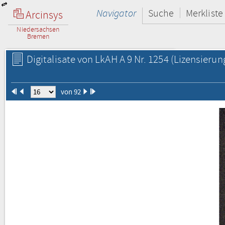
Navigator
Suche
Merkliste
Arcinsys
Niedersachsen
Bremen
Digitalisate von LkAH A 9 Nr. 1254
(Lizensierun
von 92