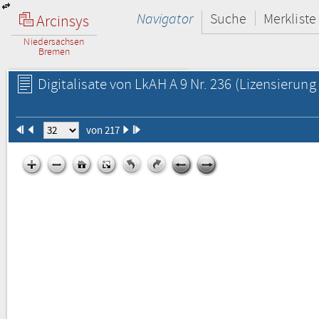
Navigator
Suche
Merkliste
Arcinsys
Niedersachsen
Bremen
Digitalisate von LkAH A 9 Nr. 236
(Lizensierung 
von 217