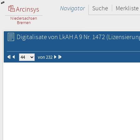
Navigator
Suche
Merkliste
Arcinsys
Niedersachsen
Bremen
Digitalisate von LkAH A 9 Nr. 1472
(Lizensierun
von 232