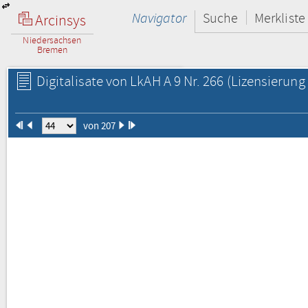
Navigator
Suche
Merkliste
Arcinsys
Niedersachsen
Bremen
Digitalisate von LkAH A 9 Nr. 266
(Lizensierung 
von 207