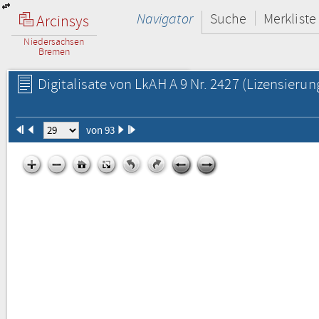
Navigator
Suche
Merkliste
Arcinsys
Niedersachsen
Bremen
Digitalisate von LkAH A 9 Nr. 2427
(Lizensierun
von 93