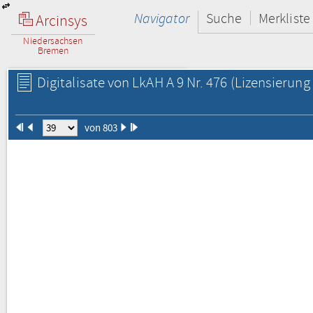
Navigator
Suche
Merkliste
Arcinsys
Niedersachsen
Bremen
Digitalisate von LkAH A 9 Nr. 476
(Lizensierung 
von 803