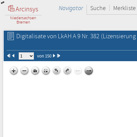
Navigator
Suche
Merkliste
Arcinsys
Niedersachsen
Bremen
Digitalisate von LkAH A 9 Nr. 382
(Lizensierung 
von 150