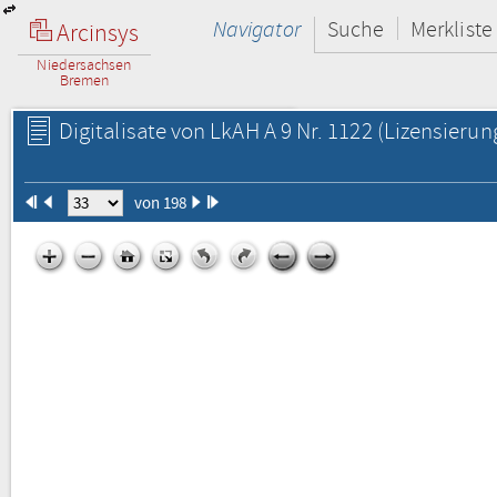
Navigator
Suche
Merkliste
Arcinsys
Niedersachsen
Bremen
Digitalisate von LkAH A 9 Nr. 1122
(Lizensierun
von 198