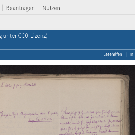
Beantragen
Nutzen
g unter CC0-Lizenz)
Lesehilfen
In