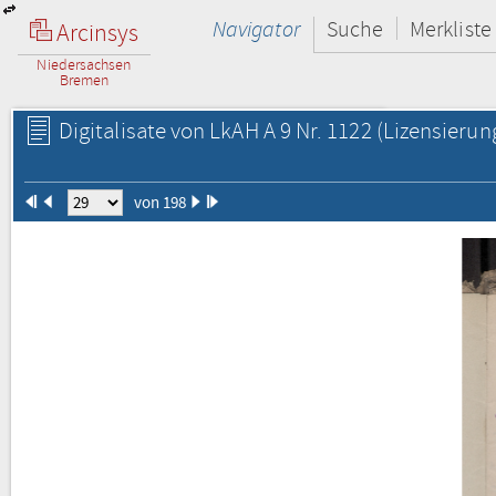
Navigator
Suche
Merkliste
Arcinsys
Niedersachsen
Bremen
Digitalisate von LkAH A 9 Nr. 1122
(Lizensierun
von 198