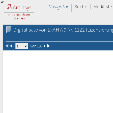
Navigator
Suche
Merkliste
Arcinsys
Niedersachsen
Bremen
Digitalisate von LkAH A 9 Nr. 1122
(Lizensierun
von 198