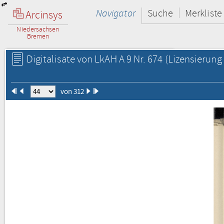
Navigator
Suche
Merkliste
Arcinsys
Niedersachsen
Bremen
Digitalisate von LkAH A 9 Nr. 674
(Lizensierung 
von 312