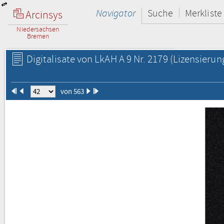
Navigator
Suche
Merkliste
Arcinsys
Niedersachsen
Bremen
Digitalisate von LkAH A 9 Nr. 2179
(Lizensierun
von 563