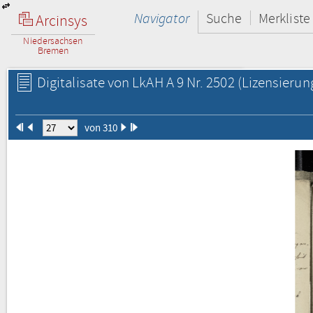
Navigator
Suche
Merkliste
Arcinsys
Niedersachsen
Bremen
Digitalisate von LkAH A 9 Nr. 2502
(Lizensierun
von 310