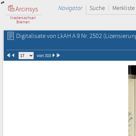
Navigator
Suche
Merkliste
Arcinsys
Niedersachsen
Bremen
Digitalisate von LkAH A 9 Nr. 2502
(Lizensierun
von 310