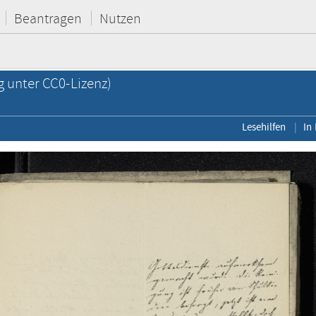
Beantragen
Nutzen
g unter CC0-Lizenz)
Lesehilfen
In