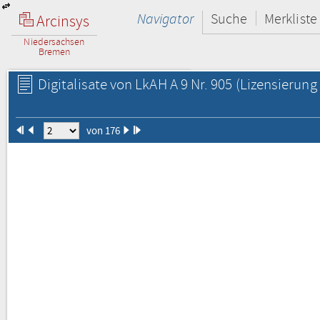
Navigator
Suche
Merkliste
Arcinsys
Niedersachsen
Bremen
Digitalisate von LkAH A 9 Nr. 905
(Lizensierung 
von 176