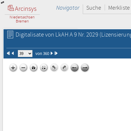
Navigator
Suche
Merkliste
Arcinsys
Niedersachsen
Bremen
Digitalisate von LkAH A 9 Nr. 2029
(Lizensierun
von 360