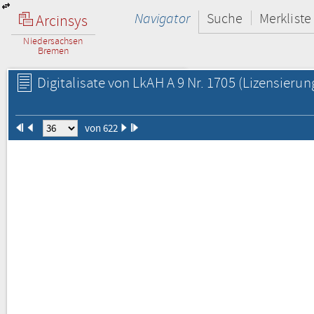
Navigator
Suche
Merkliste
Arcinsys
Niedersachsen
Bremen
Digitalisate von LkAH A 9 Nr. 1705
(Lizensierun
von 622