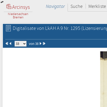
Navigator
Suche
Merkliste
Arcinsys
Niedersachsen
Bremen
Digitalisate von LkAH A 9 Nr. 1295
(Lizensierun
von 38