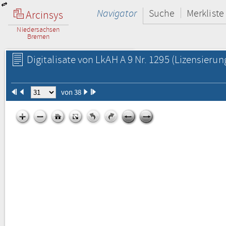
Navigator
Suche
Merkliste
Arcinsys
Niedersachsen
Bremen
Digitalisate von LkAH A 9 Nr. 1295
(Lizensierun
von 38