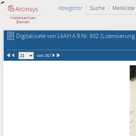
Navigator
Suche
Merkliste
Arcinsys
Niedersachsen
Bremen
Digitalisate von LkAH A 9 Nr. 932
(Lizensierung 
von 357