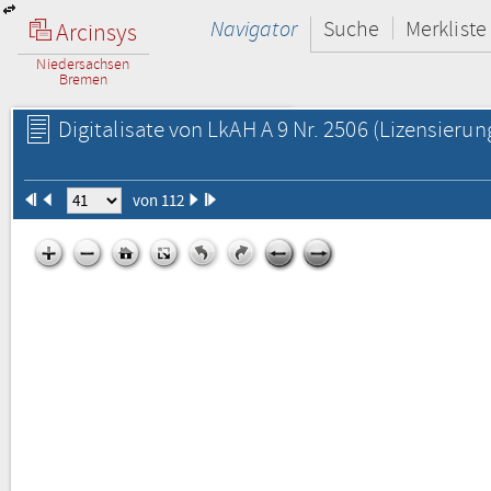
Navigator
Suche
Merkliste
Arcinsys
Niedersachsen
Bremen
Digitalisate von LkAH A 9 Nr. 2506
(Lizensierun
von 112