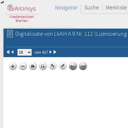
Navigator
Suche
Merkliste
Arcinsys
Niedersachsen
Bremen
Digitalisate von LkAH A 9 Nr. 112
(Lizensierung 
von 427