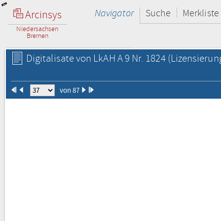
Navigator
Suche
Merkliste
Arcinsys
Niedersachsen
Bremen
Digitalisate von LkAH A 9 Nr. 1824
(Lizensierun
von 87