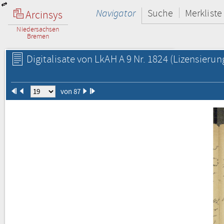
Navigator
Suche
Merkliste
Arcinsys
Niedersachsen
Bremen
Digitalisate von LkAH A 9 Nr. 1824
(Lizensierun
von 87