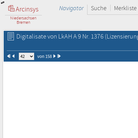
Navigator
Suche
Merkliste
Arcinsys
Niedersachsen
Bremen
Digitalisate von LkAH A 9 Nr. 1376
(Lizensierun
von 158