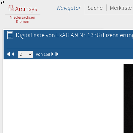
Navigator
Suche
Merkliste
Arcinsys
Niedersachsen
Bremen
Digitalisate von LkAH A 9 Nr. 1376
(Lizensierun
von 158