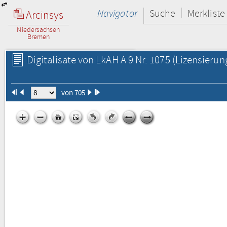
Navigator
Suche
Merkliste
Arcinsys
Niedersachsen
Bremen
Digitalisate von LkAH A 9 Nr. 1075
(Lizensierun
von 705