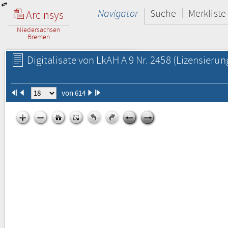
Navigator
Suche
Merkliste
Arcinsys
Niedersachsen
Bremen
Digitalisate von LkAH A 9 Nr. 2458
(Lizensierun
von 614