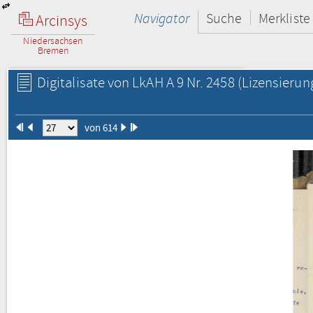
Navigator
Suche
Merkliste
Arcinsys
Niedersachsen
Bremen
Digitalisate von LkAH A 9 Nr. 2458
(Lizensierun
von 614