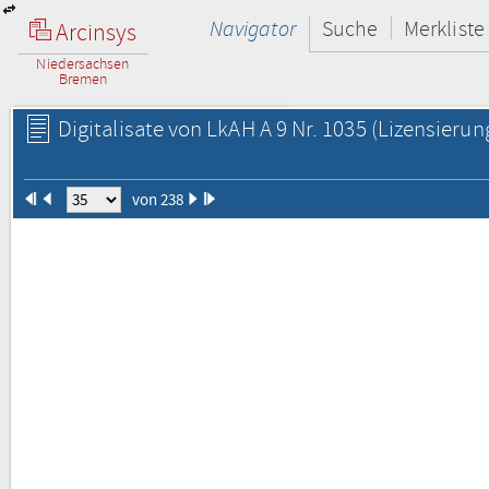
Navigator
Suche
Merkliste
Arcinsys
Niedersachsen
Bremen
Digitalisate von LkAH A 9 Nr. 1035
(Lizensierun
von 238