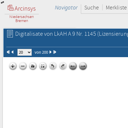
Navigator
Suche
Merkliste
Arcinsys
Niedersachsen
Bremen
Digitalisate von LkAH A 9 Nr. 1145
(Lizensierun
von 200