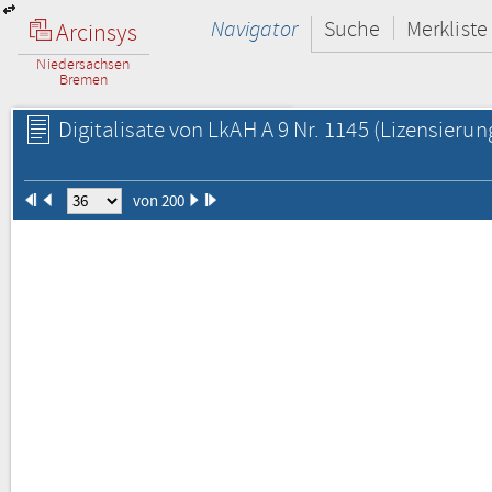
Navigator
Suche
Merkliste
Arcinsys
Niedersachsen
Bremen
Digitalisate von LkAH A 9 Nr. 1145
(Lizensierun
von 200