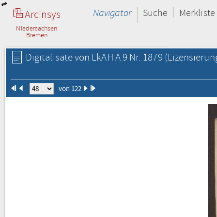
Navigator
Suche
Merkliste
Arcinsys
Niedersachsen
Bremen
Digitalisate von LkAH A 9 Nr. 1879
(Lizensierun
von 122