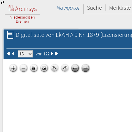
Navigator
Suche
Merkliste
Arcinsys
Niedersachsen
Bremen
Digitalisate von LkAH A 9 Nr. 1879
(Lizensierun
von 122