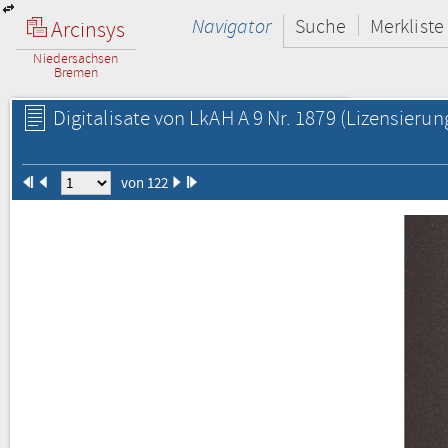
Navigator
Suche
Merkliste
Arcinsys
Niedersachsen
Bremen
Digitalisate von LkAH A 9 Nr. 1879
(Lizensierun
von 122