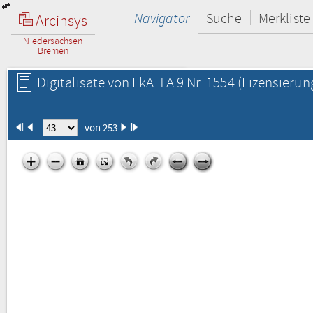
Navigator
Suche
Merkliste
Arcinsys
Niedersachsen
Bremen
Digitalisate von LkAH A 9 Nr. 1554
(Lizensierun
von 253