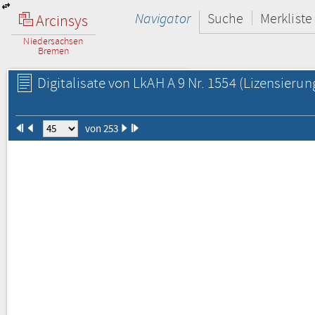
Navigator
Suche
Merkliste
Arcinsys
Niedersachsen
Bremen
Digitalisate von LkAH A 9 Nr. 1554
(Lizensierun
von 253