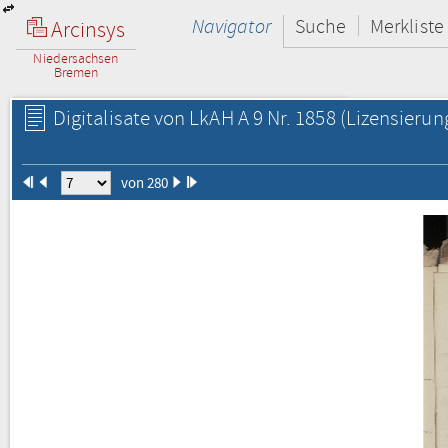
Navigator
Suche
Merkliste
Arcinsys
Niedersachsen
Bremen
Digitalisate von LkAH A 9 Nr. 1858
(Lizensierun
von 280